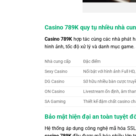
Casino 789K quy tụ nhiều nhà cun
Casino 789K
hợp tác cùng các nhà phát hà
hình ảnh, tốc độ xử lý và danh mục game. 
Nhà cung cấp
Đặc điểm
Sexy Casino
Nổi bật với hình ảnh Full H
DG Casino
Sở hữu nhiều bàn cược truyề
ON Casino
Livestream ổn định, âm thanh
SA Gaming
Thiết kế đậm chất casino châ
Bảo mật hiện đại an toàn tuyệt đố
Hệ thống áp dụng công nghệ mã hóa SSL 25
casino 789K
đều được mã hóa nhiều lớp trướ