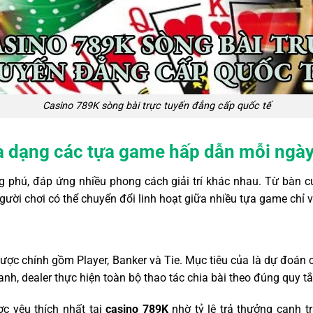
Casino 789K sòng bài trực tuyến đẳng cấp quốc tế
 dạng các tựa game hấp dẫn mỗi ngà
 phú, đáp ứng nhiều phong cách giải trí khác nhau. Từ bàn c
ười chơi có thể chuyển đổi linh hoạt giữa nhiều tựa game chỉ vớ
cược chính gồm Player, Banker và Tie. Mục tiêu của là dự đoán
anh, dealer thực hiện toàn bộ thao tác chia bài theo đúng quy tắ
c yêu thích nhất tại
casino 789K
nhờ tỷ lệ trả thưởng cạnh t