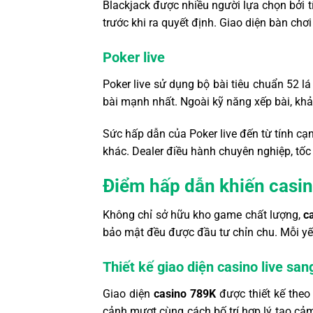
Blackjack được nhiều người lựa chọn
bởi 
trước khi ra quyết định. Giao diện bàn ch
Poker live
Poker live sử dụng bộ bài tiêu chuẩn 52 lá
bài mạnh nhất. Ngoài kỹ năng xếp bài, khả
Sức hấp dẫn của Poker live đến từ tính cạn
khác. Dealer điều hành chuyên nghiệp, tốc
Điểm hấp dẫn khiến casin
Không chỉ sở hữu kho game chất lượng,
c
bảo mật đều được đầu tư chỉn chu. Mỗi yếu
Thiết kế giao diện casino live san
Giao diện
casino 789K
được thiết kế theo
cảnh mượt cùng cách bố trí hợp lý tạo cả