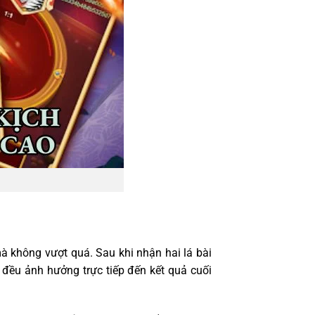
mà không vượt quá. Sau khi nhận hai lá bài
h đều ảnh hưởng trực tiếp đến kết quả cuối