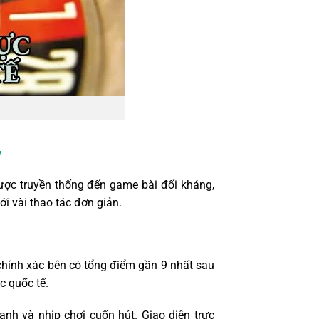
y
ược truyền thống đến game bài đối kháng,
i vài thao tác đơn giản.
 chính xác bên có tổng điểm gần 9 nhất sau
c quốc tế.
ranh và nhịp chơi cuốn hút. Giao diện trực