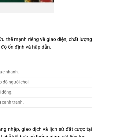
u thế mạnh riêng về giao diện, chất lượng
ì độ ổn định và hấp dẫn.
 cực nhanh.
p độ người chơi.
i động.
g cạnh tranh.
g nhập, giao dịch và lịch sử đặt cược tại
t chẽ kết hợp hệ thống giám sát liên tục.