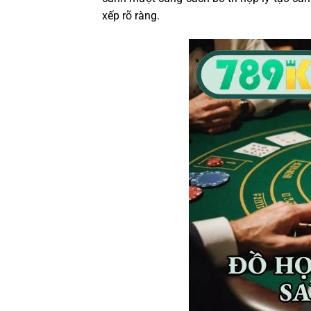
xếp rõ ràng.