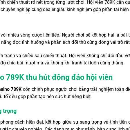
tính chiến thuật rõ nét trong từng lượt chơi. Hội viên 789K cần q
ơi chuyên nghiệp cùng dealer giàu kinh nghiệm góp phần tái hiện
 với nhiều vòng cược liên tiếp. Người chơi sẽ kết hợp hai lá bà
 năng đọc tình huống và phân tích đối thủ cùng đóng vai trò rất
h tranh và chiều sâu chiến thuật. Hội viên không chỉ đối đầu v
 độ chia bài mượt mà và không khí tranh tài luôn căng thẳng.
o 789K thu hút đông đảo hội viên
asino 789K
còn chinh phục người chơi bằng trải nghiệm toàn diệ
 tố đều góp phần tạo nên sức hút riêng biệt.
g trọng
 phong cách hiện đại, kết hợp giữa sự sang trọng và tính tiệ
m giác chuyên nghiệp. Các danh mục như sảnh, bàn cược lịch s