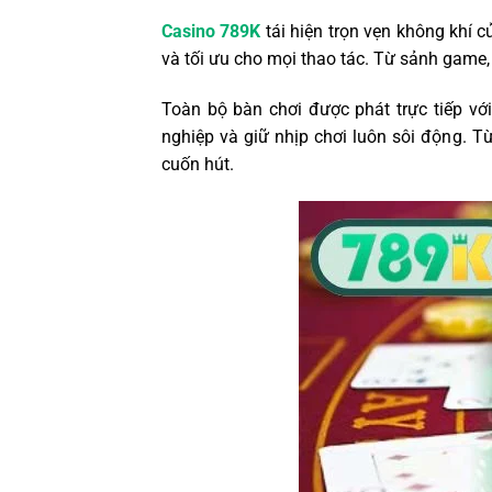
Casino 789K
tái hiện trọn vẹn không khí c
và tối ưu cho mọi thao tác. Từ sảnh game
Toàn bộ bàn chơi được phát trực tiếp với
nghiệp và giữ nhịp chơi luôn sôi động. T
cuốn hút.