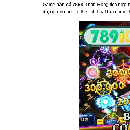
Game
bắn cá 789K
Thần Rồng tích hợp nh
đó, người chơi có thể linh hoạt lựa chọn