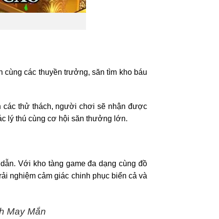
h cùng các thuyền trưởng, săn tìm kho báu
h các thử thách, người chơi sẽ nhận được
c lý thú cùng cơ hội săn thưởng lớn.
 dẫn. Với kho tàng game đa dạng cùng đồ
rải nghiệm cảm giác chinh phục biển cả và
nh May Mắn