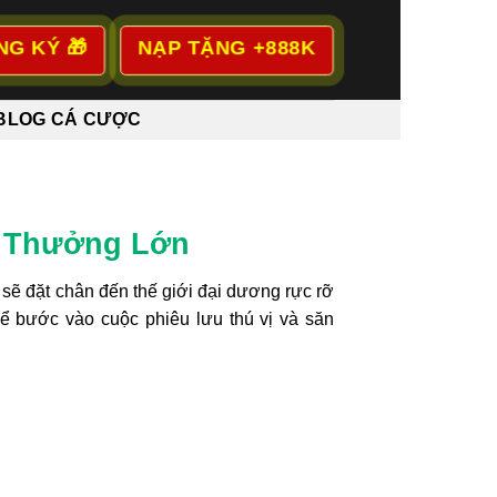
NG KÝ 🎁
NẠP TẶNG +888K
BLOG CÁ CƯỢC
ề Thưởng Lớn
 sẽ đặt chân đến thế giới đại dương rực rỡ
ể bước vào cuộc phiêu lưu thú vị và săn