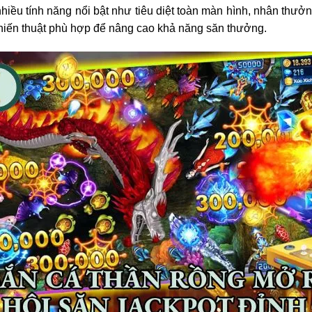
iều tính năng nổi bật như tiêu diệt toàn màn hình, nhân thư
 chiến thuật phù hợp để nâng cao khả năng săn thưởng.