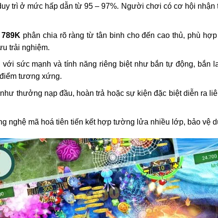
duy trì ở mức hấp dẫn từ 95 – 97%. Người chơi có cơ hội nhận 
 789K
phân chia rõ ràng từ tân binh cho đến cao thủ, phù hợp
ưu trải nghiệm.
 với sức mạnh và tính năng riêng biệt như bắn tự động, bắn 
g điểm tương xứng.
hư thưởng nạp đầu, hoàn trả hoặc sự kiện đặc biệt diễn ra liê
 nghệ mã hoá tiên tiến kết hợp tường lửa nhiều lớp, bảo vệ d