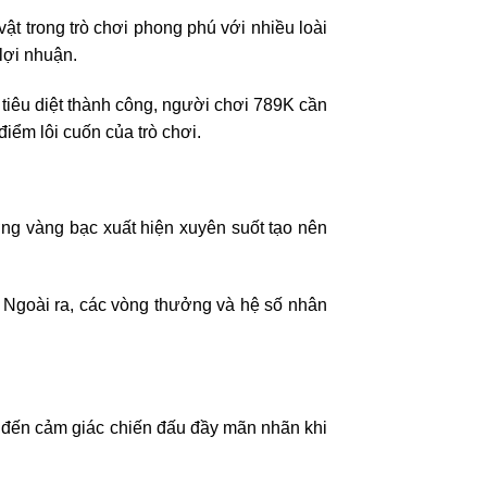
ật trong trò chơi phong phú với nhiều loài
lợi nhuận.
 tiêu diệt thành công, người chơi 789K cần
iểm lôi cuốn của trò chơi.
ng vàng bạc xuất hiện xuyên suốt tạo nên
. Ngoài ra, các vòng thưởng và hệ số nhân
 đến cảm giác chiến đấu đầy mãn nhãn khi