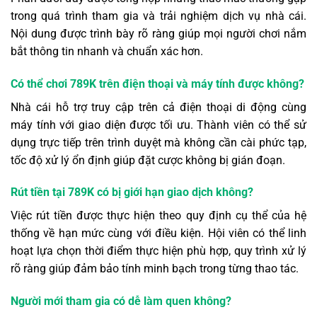
trong quá trình tham gia và trải nghiệm dịch vụ nhà cái.
Nội dung được trình bày rõ ràng giúp mọi người chơi nắm
bắt thông tin nhanh và chuẩn xác hơn.
Có thể chơi 789K trên điện thoại và máy tính được không?
Nhà cái hỗ trợ truy cập trên cả điện thoại di động cùng
máy tính với giao diện được tối ưu. Thành viên có thể sử
dụng trực tiếp trên trình duyệt mà không cần cài phức tạp,
tốc độ xử lý ổn định giúp đặt cược không bị gián đoạn.
Rút tiền tại 789K có bị giới hạn giao dịch không?
Việc rút tiền được thực hiện theo quy định cụ thể của hệ
thống về hạn mức cùng với điều kiện. Hội viên có thể linh
hoạt lựa chọn thời điểm thực hiện phù hợp, quy trình xử lý
rõ ràng giúp đảm bảo tính minh bạch trong từng thao tác.
Người mới tham gia có dễ làm quen không?