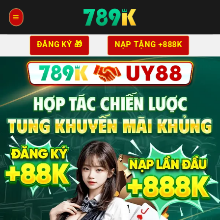
Skip
to
content
ĐĂNG KÝ 🎁
NẠP TẶNG +888K