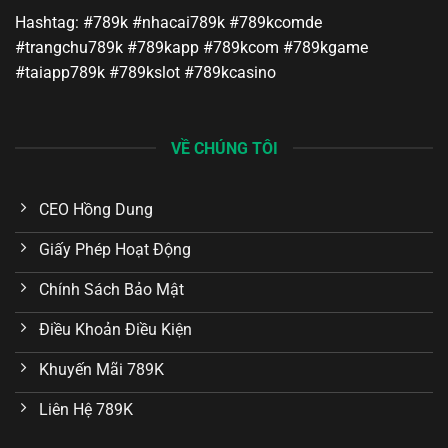
Hashtag: #789k #nhacai789k #789kcomde
#trangchu789k #789kapp #789kcom #789kgame
#taiapp789k #789kslot #789kcasino
VỀ CHÚNG TÔI
CEO Hồng Dung
Giấy Phép Hoạt Động
Chính Sách Bảo Mật
Điều Khoản Điều Kiện
Khuyến Mãi 789K
Liên Hệ 789K