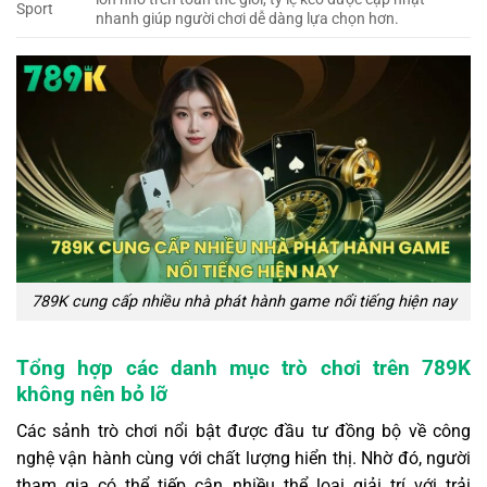
Sport
nhanh giúp người chơi dễ dàng lựa chọn hơn.
789K cung cấp nhiều nhà phát hành game nổi tiếng hiện nay
Tổng hợp các danh mục trò chơi trên 789K
không nên bỏ lỡ
Các sảnh trò chơi nổi bật được đầu tư đồng bộ về công
nghệ vận hành cùng với chất lượng hiển thị. Nhờ đó, người
tham gia có thể tiếp cận nhiều thể loại giải trí với trải