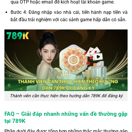
qua OTP hoặc email để kích hoạt tài khoản game.
Bước 4: Đăng nhập vào nhà cái, tiến hành nạp tiền và
bắt đầu trải nghiệm với các sảnh game hấp dẫn có sẵn.
Thành viên cần thực hiện theo hướng dẫn 789K để đăng ký
FAQ – Giải đáp nhanh những vấn đề thường gặp
tại 789K
Phần dưới đây được tổng hợp những thắc mắc thường gặp