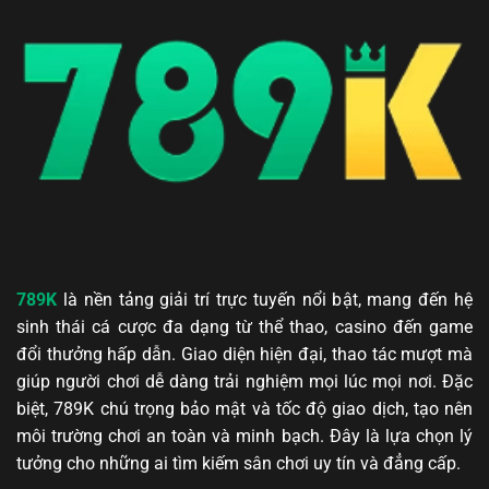
789K
là nền tảng giải trí trực tuyến nổi bật, mang đến hệ
sinh thái cá cược đa dạng từ thể thao, casino đến game
đổi thưởng hấp dẫn. Giao diện hiện đại, thao tác mượt mà
giúp người chơi dễ dàng trải nghiệm mọi lúc mọi nơi. Đặc
biệt, 789K chú trọng bảo mật và tốc độ giao dịch, tạo nên
môi trường chơi an toàn và minh bạch. Đây là lựa chọn lý
tưởng cho những ai tìm kiếm sân chơi uy tín và đẳng cấp.