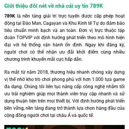
Giới thiệu đôi nét về nhà cái uy tín 789K
789K
là nền tảng giải trí trực tuyến được cấp phép hoạt
động tại Đảo Man, Cagayan và Khu Kinh tế Tự do đảm bảo
tiêu chuẩn minh bạch và an toàn. Đơn vị trực thuộc tập
đoàn TOPVIP với định hướng phát triển theo mô hình hiện
đại với hệ thống vận hành ổn định. Ngay khi đăng ký,
người chơi có thể nhận ưu đãi khởi điểm cùng nhiều
chương trình khuyến mãi cực hấp dẫn.
Ra mắt từ năm 2018, thương hiệu
nhanh chóng xây dựng
vị thế nhờ kho trò chơi phong phú với hơn 1.000 tựa game
đa dạng. Chúng tôi liên tục nâng cấp công nghệ nhằm tối
ưu trải nghiệm giúp mọi thành viên truy cập nhanh và sử
dụng thuận tiện trên mọi thiết bị. Với định hướng phát triển
bền vững, nền tảng đang trở thành lựa chọn hàng đầu của
cộng đồng người chơi tại châu Á và quốc tế.